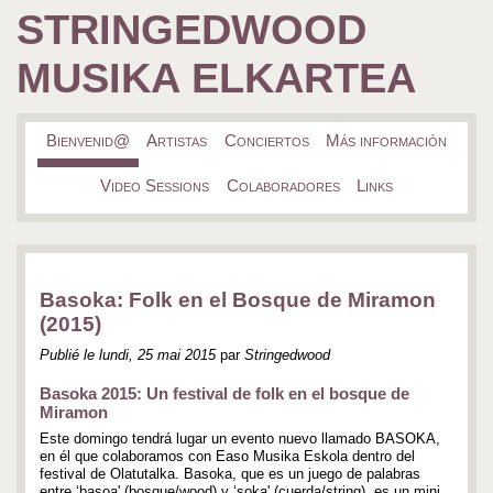
STRINGEDWOOD
MUSIKA ELKARTEA
Bienvenid@
Artistas
Conciertos
Más información
Video Sessions
Colaboradores
Links
Basoka: Folk en el Bosque de Miramon
(2015)
Publié le lundi, 25 mai 2015
par
Stringedwood
Basoka 2015: Un festival de folk en el bosque de
Miramon
Este domingo tendrá lugar un evento nuevo llamado BASOKA,
en él que colaboramos con Easo Musika Eskola dentro del
festival de Olatutalka. Basoka, que es un juego de palabras
entre ‘basoa' (bosque/wood) y ‘soka' (cuerda/string), es un mini