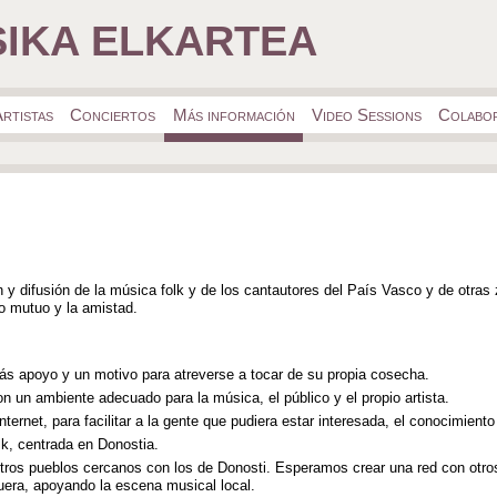
IKA ELKARTEA
rtistas
Conciertos
Más información
Video Sessions
Colabo
 y difusión de la música folk y de los cantautores del País Vasco y de otra
o mutuo y la amistad.
s apoyo y un motivo para atreverse a tocar de su propia cosecha.
n un ambiente adecuado para la música, el público y el propio artista.
nternet, para facilitar a la gente que pudiera estar interesada, el conocimien
lk, centrada en Donostia.
 otros pueblos cercanos con los de Donosti. Esperamos crear una red con otro
era, apoyando la escena musical local.