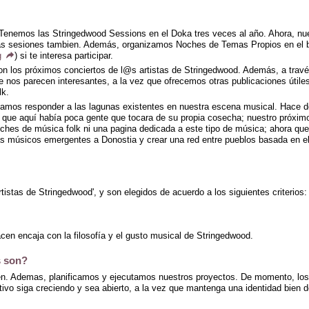
nemos las Stringedwood Sessions en el Doka tres veces al año. Ahora, nues
as sesiones tambien. Además, organizamos Noches de Temas Propios en el ba
g
) si te interesa participar.
n los próximos conciertos de l@s artistas de Stringedwood. Además, a travé
e nos parecen interesantes, a la vez que ofrecemos otras publicaciones útiles
lk.
entamos responder a las lagunas existentes en nuestra escena musical. Hac
s que aquí había poca gente que tocara de su propia cosecha; nuestro próximo
ches de música folk ni una pagina dedicada a este tipo de música; ahora que
ás músicos emergentes a Donostia y crear una red entre pueblos basada en el
stas de Stringedwood', y son elegidos de acuerdo a los siguientes criterios:
cen encaja con la filosofía y el gusto musical de Stringedwood.
s son?
bién. Ademas, planificamos y ejecutamos nuestros proyectos. De momento, l
ctivo siga creciendo y sea abierto, a la vez que mantenga una identidad bien d