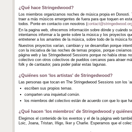
¿Qué hace Stringedwood?
Los miembros organizamos noches de música propia en Donosti. Te
traer a más músicos emergentes de fuera para que toquen en est
todos. Ponte en contacto con nosotros (
contact@stringedwood.or
En la pagina web, ofrecemos información sobre dónde y cuándo so
intentamos informar a la gente sobre la música y los proyectos qu
entretener a los amantes de la música, sobre todo de la música fo
Nuestros proyectos varían, cambian y se desarrollan porque int
con la iniciativa de las noches de temas propios, porque creíamo
página web y las Stringedwood Sessions porque no había otras no
colectivo con otros colectivos de pueblos cercanos para atraer m
folk y de cantautor, para poder paliar estas lagunas.
¿Quiénes son ‘los artistas' de Stringedwood?
Las personas que tocan en The Stringedwood Sessions son los ‘arti
escriben sus propios temas.
comparten una inquietud común.
los miembros del colectivo están de acuerdo con que lo que ha
¿Qué hacen ‘los miembros' de Stringedwood y quiéne
Elegimos el contenido de los eventos y el de la página web tam
Loic, Joana, Tristan, Iñigo, Iker y Charlie. Esperamos que el cole