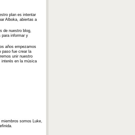
tro plan es intentar
r Alboka, abiertas a
s de nuestro blog,
 para informar y
e dos años empezamos
 paso fue crear la
remos unir nuestro
 interés en la música
os miembros somos Luke,
efinida.