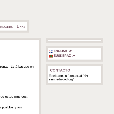
radores
Links
Stringedwood radio
ENGLISH
EUSKERAZ
s zonas. Está basado en
CONTACTO
Escribanos a "contact at (@)
stringedwood.org"
to de estos músicos.
s pueblos y así